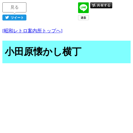
見る
ツイート
[昭和レトロ案内所トップへ]
小田原懐かし横丁